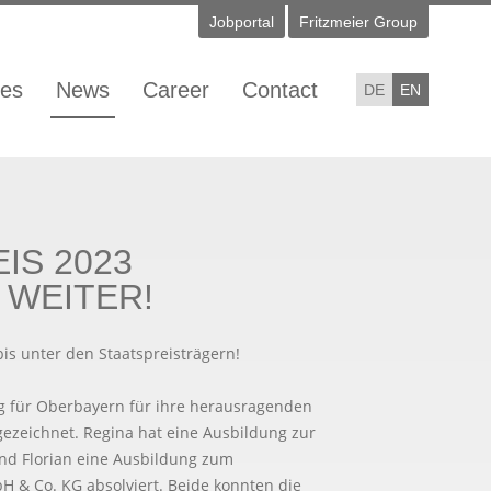
Jobportal
Fritzmeier Group
ies
News
Career
Contact
DE
EN
IS 2023
 WEITER!
is unter den Staatspreisträgern!
g für Oberbayern für ihre herausragenden
ezeichnet. Regina hat eine Ausbildung zur
und Florian eine Ausbildung zum
 & Co. KG absolviert. Beide konnten die